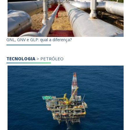
GNL, GNV e GLP: qual a diferença?
TECNOLOGIA
>
PETRÓLEO