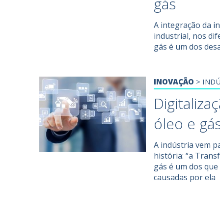
gás
A integração da i
industrial, nos d
gás é um dos desa
INOVAÇÃO
>
INDÚ
Digitaliza
óleo e gá
A indústria vem 
história: “a Trans
gás é um dos que
causadas por ela