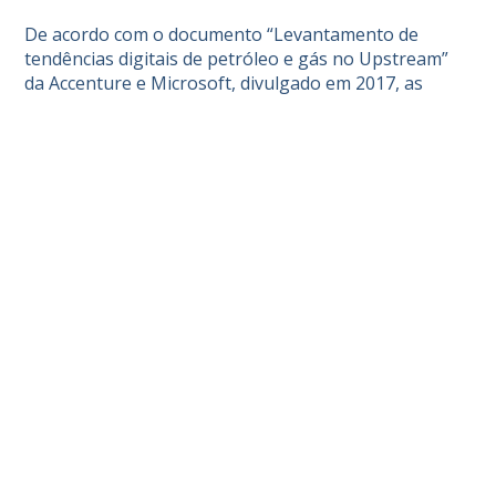
De acordo com o documento “Levantamento de
tendências digitais de petróleo e gás no Upstream”
da Accenture e Microsoft, divulgado em 2017, as
tecnologias digitais podem gerar para as companhias
que atuam em exploração e produção de petróleo e
gás (E&P) tomadas de decisão mais precisas e ágeis,
antecipando o início da produção dos novos projetos.
As empresas que participaram da pesquisa
responderam que os principais benefícios do avanço
da tecnologia são: tomada de decisão mais ágil e
precisa (30%); menor tempo para início da produção
de petróleo e gás (19%); e redução de risco
possibilitado pelo suporte de decisão (12%). Além
disso, 73% dos entrevistados afirmaram que boa
parte dos seus campos de petróleo deverá estar
totalmente automatizada com o uso dessas
tecnologias em um horizonte de três a cinco anos.