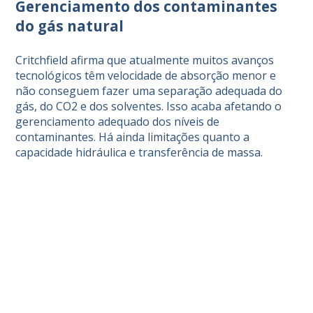
Gerenciamento dos contaminantes
do gás natural
Critchfield afirma que atualmente muitos avanços
tecnológicos têm velocidade de absorção menor e
não conseguem fazer uma separação adequada do
gás, do CO2 e dos solventes. Isso acaba afetando o
gerenciamento adequado dos níveis de
contaminantes. Há ainda limitações quanto a
capacidade hidráulica e transferência de massa.
De acordo com o engenheiro, a nova solução pode
ser aplicada no processamento do gás natural em
larga escala. E seu uso é amplo, indo desde o
upstream e o downstream e chegando ao segmento
de biogás, entre outros.
*Essa matéria foi produzida durante a Rio Oil &
Gas 2018