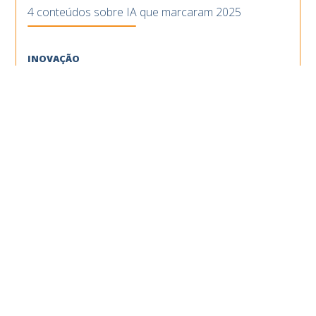
4 conteúdos sobre IA que marcaram 2025
INOVAÇÃO
Inovação digital no setor de O&G no Brasil: confira
3 destaques
INOVAÇÃO
6 conteúdos sobre tecnologia e inovação que
marcaram o ano
INOVAÇÃO
>
TECNOLOGIA
Inteligência Artificial: ferramenta estratégica, não
uma revolução