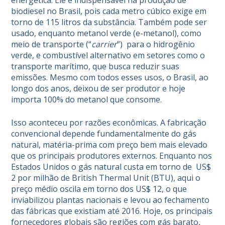
energética. Ele é indispensável na produção de
biodiesel no Brasil, pois cada metro cúbico exige em
torno de 115 litros da substância. Também pode ser
usado, enquanto metanol verde (e-metanol), como
meio de transporte (“
carrier
”) para o hidrogênio
verde, e combustível alternativo em setores como o
transporte marítimo, que busca reduzir suas
emissões. Mesmo com todos esses usos, o Brasil, ao
longo dos anos, deixou de ser produtor e hoje
importa 100% do metanol que consome.
Isso aconteceu por razões econômicas. A fabricação
convencional depende fundamentalmente do gás
natural, matéria-prima com preço bem mais elevado
que os principais produtores externos. Enquanto nos
Estados Unidos o gás natural custa em torno de US$
2 por milhão de British Thermal Unit (BTU), aqui o
preço médio oscila em torno dos US$ 12, o que
inviabilizou plantas nacionais e levou ao fechamento
das fábricas que existiam até 2016. Hoje, os principais
fornecedores globais são regiões com gás barato,