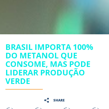
BRASIL IMPORTA 100%
DO METANOL QUE
CONSOME, MAS PODE
LIDERAR PRODUÇÃO
VERDE
SHARE