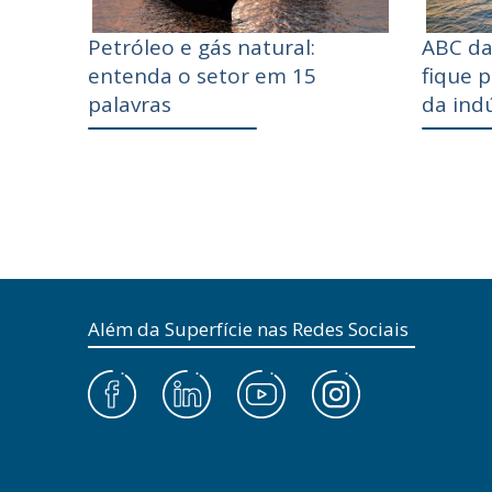
Petróleo e gás natural:
ABC da
entenda o setor em 15
fique 
palavras
da indú
Além da Superfície nas Redes Sociais