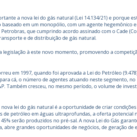
tante a nova lei do gás natural (
Lei 14.134/21
) e porque e
elo baseado em um monopólio, com um agente hegemônico e
a Petrobras, que cumprindo acordo assinado com o Cade (Co
ansporte e de distribuição de gás natural.
a legislação à este novo momento, promovendo a competição
reu em 1997, quando foi aprovada a Lei do Petróleo (9.478
á para cá, o número de agentes atuando neste segmento, no 
E&P. Também cresceu, no mesmo período, o volume de investi
nova lei do gás natural é a oportunidade de criar condições
s de petróleo em águas ultraprofundas, a oferta potencial 
 45% serão produzidos no pré-sal. A nova Lei do Gás garante
ja, abre grandes oportunidades de negócios, de geração de 