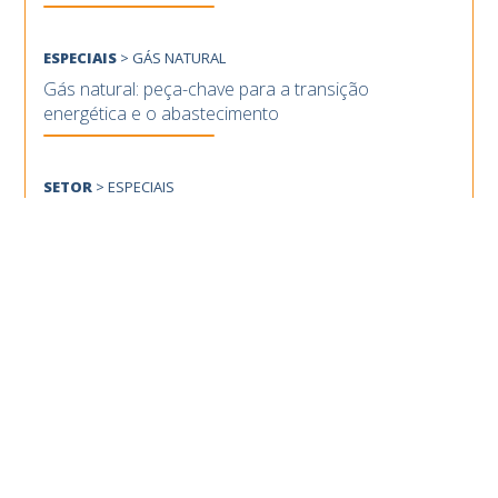
ESPECIAIS
>
GÁS NATURAL
Gás natural: peça-chave para a transição
energética e o abastecimento
SETOR
>
ESPECIAIS
Assista aos destaques do Outlook IBP 2025-2029
CONTEÚDOS MAIS ACESSADO
MERCADO
>
PETRÓLEO