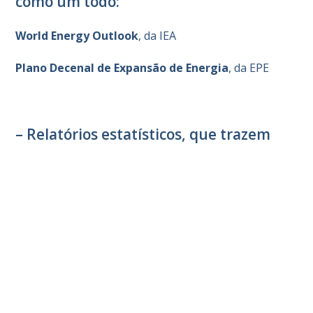
como um todo:
World Energy Outlook
, da IEA
Plano Decenal de Expansão de Energia
, da EPE
– Relatórios estatísticos, que trazem
dados de vários indicadores, do setor de
petróleo a uma visão geral do setor de
energia:
Statistical Review of World Energy
, do Energy
Institute
Anuário Estatístico
, da ANP
NOTÍCIAS RELACIONADAS