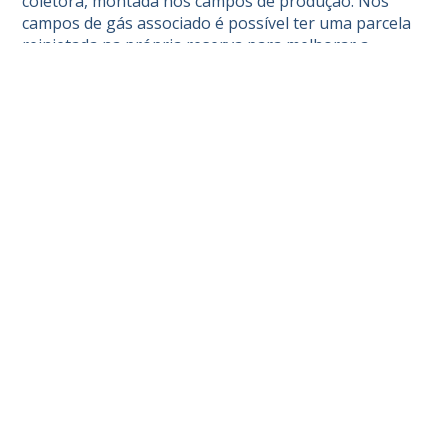
coletora, montada nos campos de produção. Nos
campos de gás associado é possível ter uma parcela
reinjetada na própria reserva para melhorar a
eficiência na produção de petróleo e ser retirado
posteriormente. Das estações coletoras, o gás
natural é levado, por meio de dutos, às UPGNs.
NOTÍCIAS RELACIONADAS
SETOR
Confira os conteúdos mais acessados de 2025
SETOR
8 livros para entender o setor de energia e suas
transformações