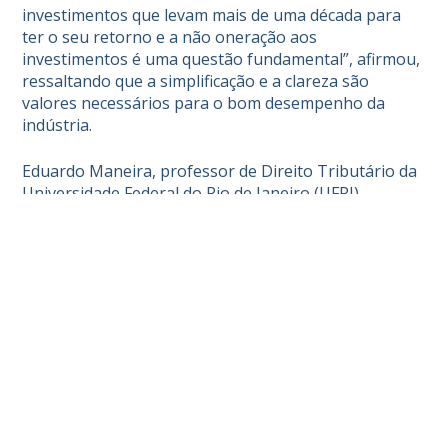
investimentos que levam mais de uma década para
ter o seu retorno e a não oneração aos
investimentos é uma questão fundamental”, afirmou,
ressaltando que a simplificação e a clareza são
valores necessários para o bom desempenho da
indústria.
Eduardo Maneira, professor de Direito Tributário da
Universidade Federal do Rio de Janeiro (UFRJ),
explicou que a PEC 45 aproxima o modelo de
tributação do consumo do Brasil com os modelos de
outros países e destacou alguns pontos que,
segundo ele, precisam ser esclarecidos, como a
questão dos regimes especiais. “O regime específico,
em que está o setor de óleo e gás, não se trata de um
privilégio. Embora o texto precise de algumas
melhorias, de um modo geral acho que a indústria
está bem atendida”.
Monique Teixeira, sócia de consultoria tributária da