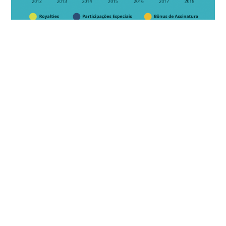
NOTÍCIAS RELACIONADAS
SETOR
Confira os conteúdos mais acessados de 2025
SETOR
8 livros para entender o setor de energia e suas
transformações
ESPECIAIS
>
GÁS NATURAL