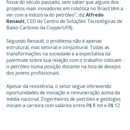
fosse do século passado, sem saber que alguns dos
projetos mais inovadores em robótica no Brasil têm a
ver com a indústria do petróleo”, diz
Alfredo
Renault
, CEO do Centro de Soluções Tecnológicas de
Baixo Carbono da Coppe/UFRJ.
Segundo Renault, o problema não é apenas
estrutural, mas setorial e conjuntural. Todas as
transformações na sociedade e a expectativa da
juventude sobre sua relação com o trabalho colocam
o petróleo numa posição distante na lista de desejos
dos jovens profissionais.
Apesar da resistência, o setor segue oferecendo
oportunidades de inovação e remuneração acima da
média nacional. Engenheiros de petróleo e geólogos
iniciam a carreira com salários entre R$ 8 mil e R$ 12
mil, que podem ultrapassar R$ 30 mil com
experiência. Técnicos de operações, que exigem
formação mais curta, partem de R$ 3 mil a R$ 5 mil,