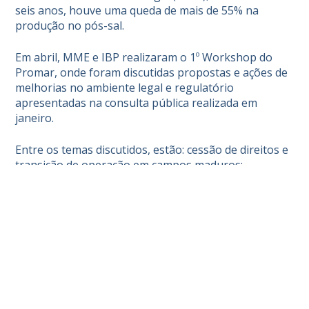
seis anos, houve uma queda de mais de 55% na
produção no pós-sal.
Em abril, MME e IBP realizaram o 1º Workshop do
Promar, onde foram discutidas propostas e ações de
melhorias no ambiente legal e regulatório
apresentadas na consulta pública realizada em
janeiro.
Entre os temas discutidos, estão: cessão de direitos e
transição de operação em campos maduros;
escoamento e comercialização de petróleo e gás
natural; descomissionamento e garantias;
participações governamentais e acumulações de
economicidade marginal; extensão da vida útil de
campos maduros; e meio ambiente.
O que são campos maduros
Segundo a
ANP
, um campo maduro é aquele que está