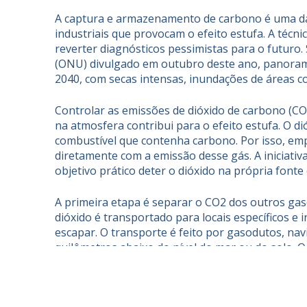
A captura e armazenamento de carbono é uma das
industriais que provocam o efeito estufa. A técni
reverter diagnósticos pessimistas para o futuro
(ONU) divulgado em outubro deste ano, panoramas
2040, com secas intensas, inundações de áreas co
Controlar as emissões de dióxido de carbono (CO
na atmosfera contribui para o efeito estufa. O d
combustível que contenha carbono. Por isso, emp
diretamente com a emissão desse gás. A iniciat
objetivo prático deter o dióxido na própria fonte
A primeira etapa é separar o CO2 dos outros ga
dióxido é transportado para locais específicos 
escapar. O transporte é feito por gasodutos, navi
quilômetros abaixo do nível do mar ou do solo. O
como campos finais de petróleo e gás ou camad
salgada.