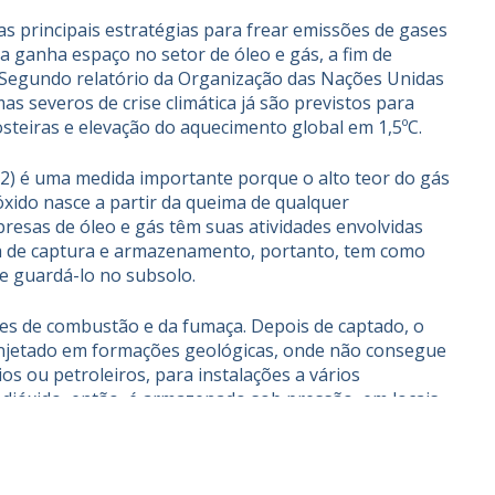
 principais estratégias para frear emissões de gases
ca ganha espaço no setor de óleo e gás, a fim de
. Segundo relatório da Organização das Nações Unidas
 severos de crise climática já são previstos para
steiras e elevação do aquecimento global em 1,5ºC.
2) é uma medida importante porque o alto teor do gás
ióxido nasce a partir da queima de qualquer
resas de óleo e gás têm suas atividades envolvidas
iva de captura e armazenamento, portanto, tem como
 e guardá-lo no subsolo.
ses de combustão e da fumaça. Depois de captado, o
e injetado em formações geológicas, onde não consegue
os ou petroleiros, para instalações a vários
 dióxido, então, é armazenado sob pressão, em locais
as profundas de rocha porosa impregnada de água