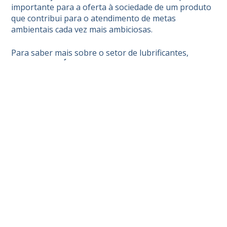
importante para a oferta à sociedade de um produto
que contribui para o atendimento de metas
ambientais cada vez mais ambiciosas.
Para saber mais sobre o setor de lubrificantes,
acesse o site
Óleo Certo
.
NOTÍCIAS RELACIONADAS
SUSTENTABILIDADE
Entenda o que é ESG
MEIO AMBIENTE
>
SUSTENTABILIDADE