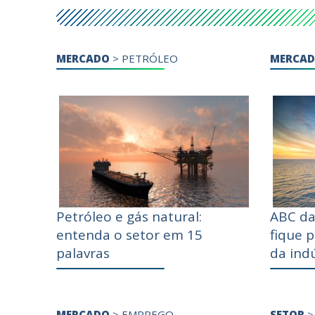
MERCADO
>
PETRÓLEO
MERCA
Petróleo e gás natural:
ABC da
entenda o setor em 15
fique 
palavras
da indú
MERCADO
>
EMPREGO
SETOR