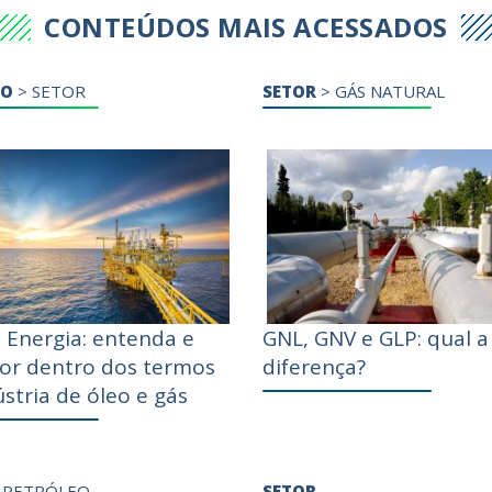
CONTEÚDOS MAIS ACESSADOS
DO
>
SETOR
SETOR
>
GÁS NATURAL
 Energia: entenda e
GNL, GNV e GLP: qual a
por dentro dos termos
diferença?
stria de óleo e gás
>
PETRÓLEO
SETOR