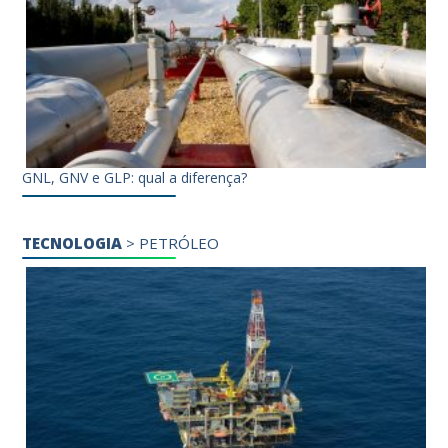
GNL, GNV e GLP: qual a diferença?
TECNOLOGIA
>
PETRÓLEO