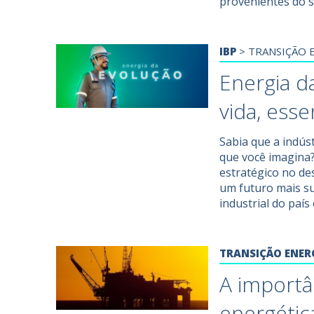
provenientes do 
IBP
>
TRANSIÇÃO 
Energia d
vida, esse
Sabia que a indús
que você imagina
estratégico no de
um futuro mais su
industrial do país
TRANSIÇÃO ENER
A importâ
energética