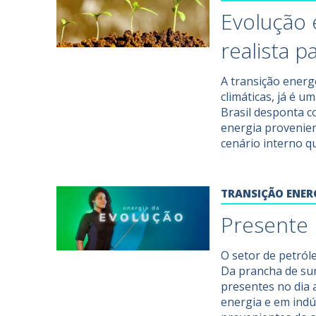
Evolução 
realista p
A transição ener
climáticas, já é 
Brasil desponta 
energia provenien
cenário interno q
TRANSIÇÃO ENER
Presente 
O setor de petról
Da prancha de sur
presentes no dia 
energia e em indú