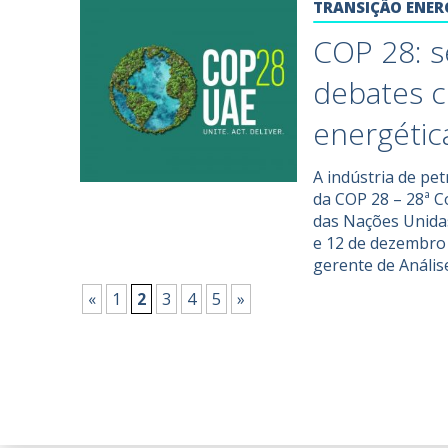
TRANSIÇÃO ENER
COP 28: s
debates c
energétic
A indústria de pe
da COP 28 – 28ª C
das Nações Unida
e 12 de dezembro 
gerente de Anális
«
1
2
3
4
5
»