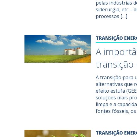
pelas indústrias d
siderurgia, etc –
processos […]
TRANSIÇÃO ENER
A importâ
transição
A transição para 
alternativas que 
efeito estufa (G
soluções mais pr
limpa e a capaci
fontes fósseis, os
TRANSIÇÃO ENER