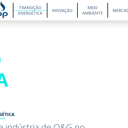
TRANSIÇÃO
MEIO
INOVAÇÃO
MERCA
ENERGÉTICA
AMBIENTE
O
A
GÉTICA
a indústria de O&G no