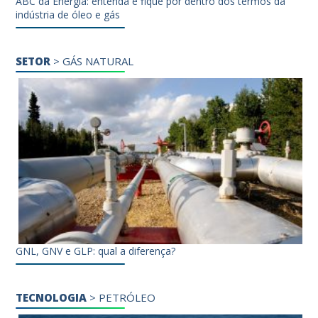
ABC da Energia: entenda e fique por dentro dos termos da
indústria de óleo e gás
SETOR
>
GÁS NATURAL
GNL, GNV e GLP: qual a diferença?
TECNOLOGIA
>
PETRÓLEO